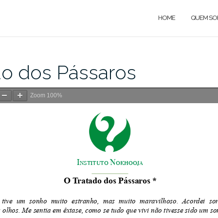
HOME
QUEM S
do dos Pássaros
Zoom
100%