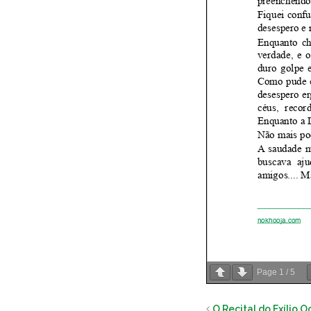
Page
1
/
5
O Recital do Exílio 