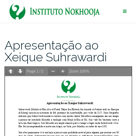
Pular
para
conteúdo
Apresentação ao
Xeique Suhrawardi
Page
1
/
2
Zoom
100%