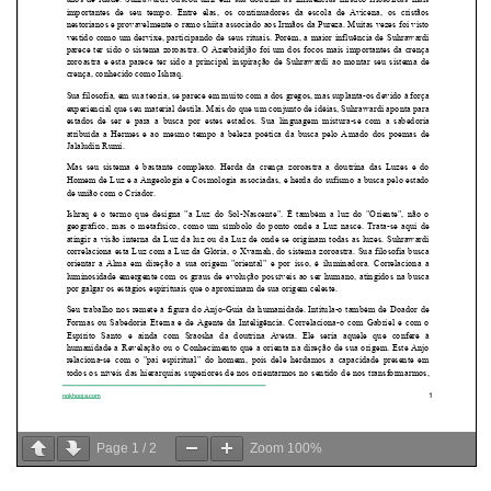
Page
1
/
2
Zoom
100%