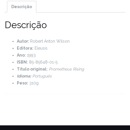
Descrição
Descrição
Autor:
Robert Anton Wilson
Editora:
Eleusis
Ano:
1993
ISBN:
85-85648-01-5
Título original:
Prometheus Rising
Idioma:
Português
Peso:
310g