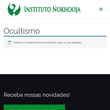
Pular
para
conteúdo
Ocultismo
Nenhum produto foi encontrado para a sua seleção.
Receba nossas novidades!