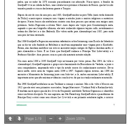
Page
1
/
9
Zoom
100%