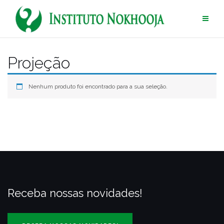
Pular
para
conteúdo
Projeção
Nenhum produto foi encontrado para a sua seleção.
Receba nossas novidades!